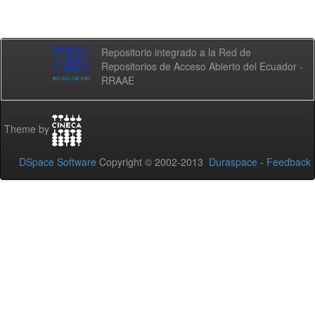
Repositorio integrado a la Red de
Repositorios de Acceso Abierto del Ecuador -
RRAAE
Theme by
DSpace Software
Copyright © 2002-2013
Duraspace
-
Feedback