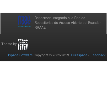
Repositorio integrado a la Red de
Repositorios de Acceso Abierto del Ecuador -
RRAAE
Theme by
DSpace Software
Copyright © 2002-2013
Duraspace
-
Feedback