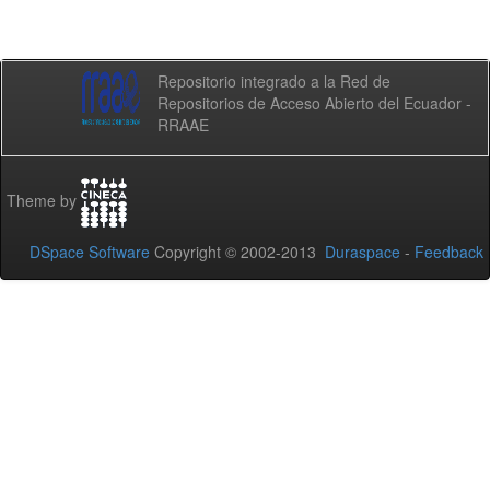
Repositorio integrado a la Red de
Repositorios de Acceso Abierto del Ecuador -
RRAAE
Theme by
DSpace Software
Copyright © 2002-2013
Duraspace
-
Feedback