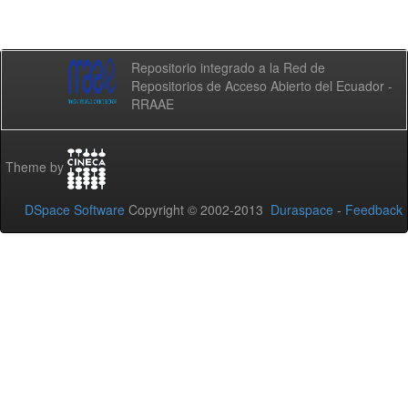
Repositorio integrado a la Red de
Repositorios de Acceso Abierto del Ecuador -
RRAAE
Theme by
DSpace Software
Copyright © 2002-2013
Duraspace
-
Feedback