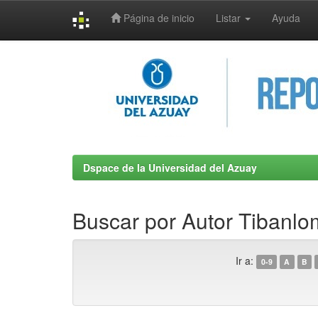
Página de inicio
Listar
Ayuda
Skip
navigation
Dspace de la Universidad del Azuay
Buscar por Autor Tibanlo
Ir a:
0-9
A
B