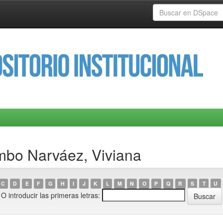
mbo Narváez, Viviana
C
D
E
F
G
H
I
J
K
L
M
N
O
P
Q
R
S
T
U
O introducir las primeras letras: