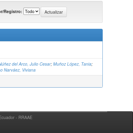
r/Registro:
Núñez del Arco, Julio Cesar
;
Muñoz López, Tania
;
o Narváez, Viviana
l Ecuador - RRAAE