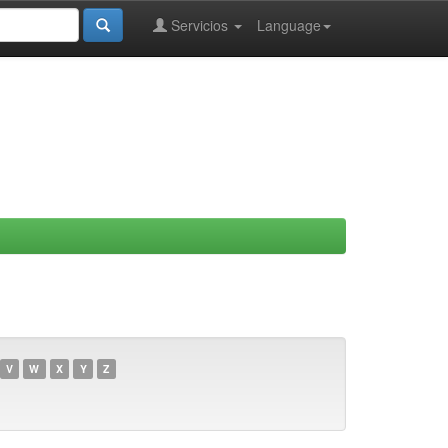
Servicios
Language
V
W
X
Y
Z