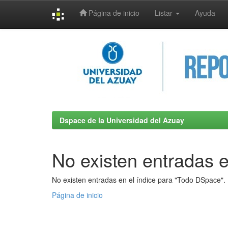
Página de inicio
Listar
Ayuda
Skip
navigation
Dspace de la Universidad del Azuay
No existen entradas e
No existen entradas en el índice para "Todo DSpace".
Página de inicio