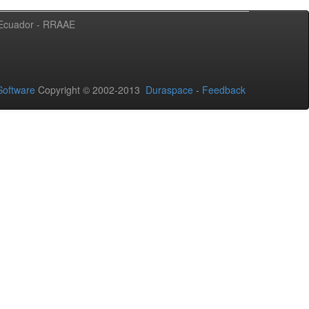
l Ecuador - RRAAE
oftware
Copyright © 2002-2013
Duraspace
-
Feedback