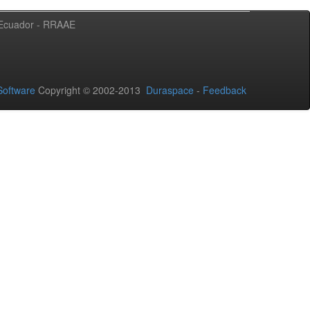
l Ecuador - RRAAE
oftware
Copyright © 2002-2013
Duraspace
-
Feedback