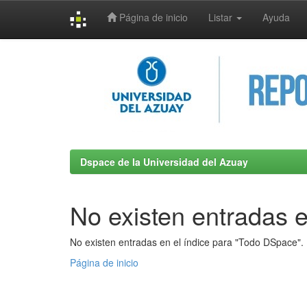
Página de inicio
Listar
Ayuda
Skip
navigation
Dspace de la Universidad del Azuay
No existen entradas e
No existen entradas en el índice para "Todo DSpace".
Página de inicio