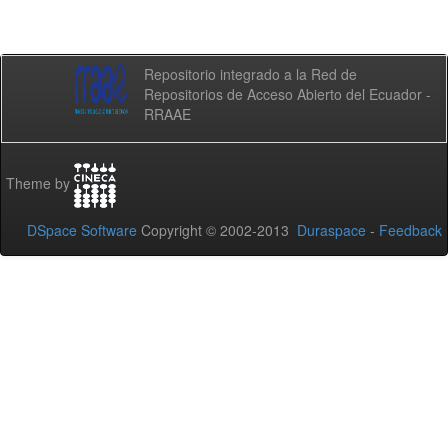
Repositorio integrado a la Red de
Repositorios de Acceso Abierto del Ecuador -
RRAAE
Theme by
DSpace Software
Copyright © 2002-2013
Duraspace
-
Feedback