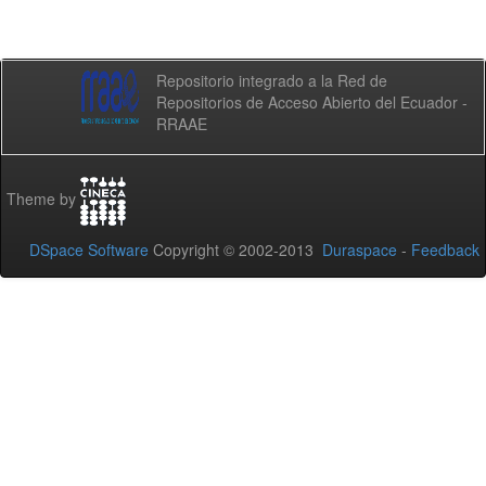
Repositorio integrado a la Red de
Repositorios de Acceso Abierto del Ecuador -
RRAAE
Theme by
DSpace Software
Copyright © 2002-2013
Duraspace
-
Feedback