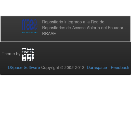
Repositorio integrado a la Red de
Repositorios de Acceso Abierto del Ecuador -
RRAAE
Theme by
DSpace Software
Copyright © 2002-2013
Duraspace
-
Feedback