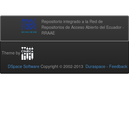
Repositorio integrado a la Red de
Repositorios de Acceso Abierto del Ecuador -
RRAAE
Theme by
DSpace Software
Copyright © 2002-2013
Duraspace
-
Feedback