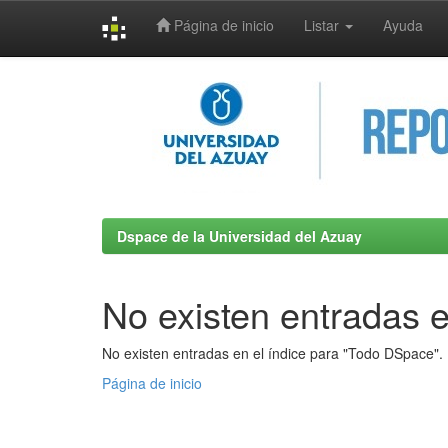
Página de inicio
Listar
Ayuda
Skip
navigation
Dspace de la Universidad del Azuay
No existen entradas e
No existen entradas en el índice para "Todo DSpace".
Página de inicio