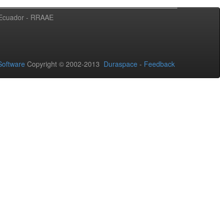
l Ecuador - RRAAE
oftware
Copyright © 2002-2013
Duraspace
-
Feedback