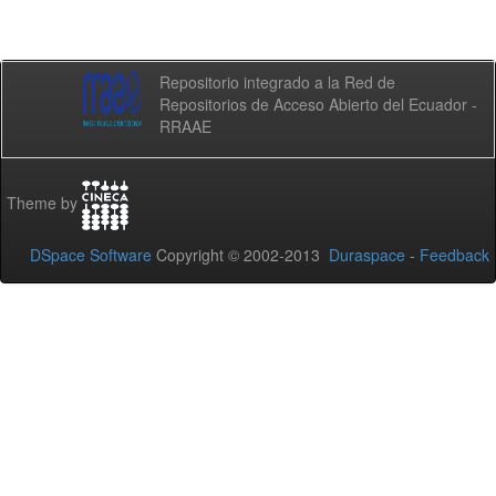
Repositorio integrado a la Red de
Repositorios de Acceso Abierto del Ecuador -
RRAAE
Theme by
DSpace Software
Copyright © 2002-2013
Duraspace
-
Feedback