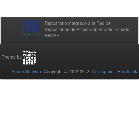
Repositorio integrado a la Red de
Repositorios de Acceso Abierto del Ecuador -
RRAAE
Theme by
DSpace Software
Copyright © 2002-2013
Duraspace
-
Feedback