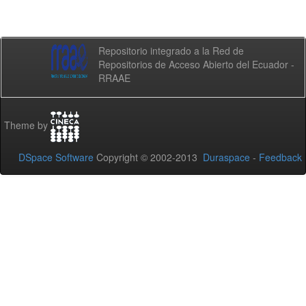
Repositorio integrado a la Red de
Repositorios de Acceso Abierto del Ecuador -
RRAAE
Theme by
DSpace Software
Copyright © 2002-2013
Duraspace
-
Feedback