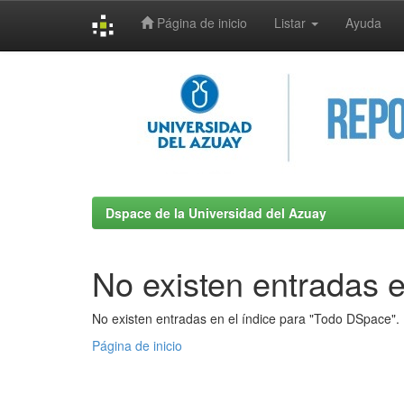
Página de inicio
Listar
Ayuda
Skip
navigation
Dspace de la Universidad del Azuay
No existen entradas e
No existen entradas en el índice para "Todo DSpace".
Página de inicio