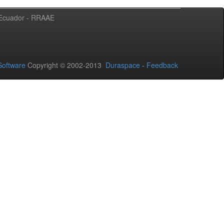
l Ecuador - RRAAE
oftware
Copyright © 2002-2013
Duraspace
-
Feedback