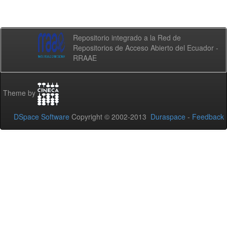
Repositorio integrado a la Red de
Repositorios de Acceso Abierto del Ecuador -
RRAAE
Theme by
DSpace Software
Copyright © 2002-2013
Duraspace
-
Feedback