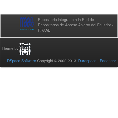
Repositorio integrado a la Red de
Repositorios de Acceso Abierto del Ecuador -
RRAAE
Theme by
DSpace Software
Copyright © 2002-2013
Duraspace
-
Feedback