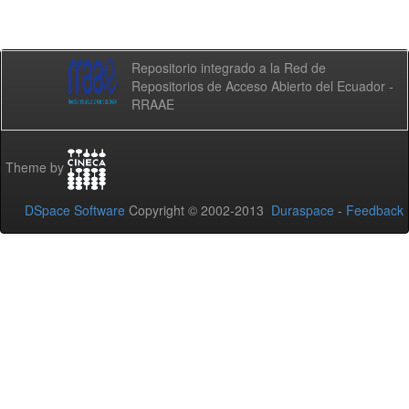
Repositorio integrado a la Red de
Repositorios de Acceso Abierto del Ecuador -
RRAAE
Theme by
DSpace Software
Copyright © 2002-2013
Duraspace
-
Feedback