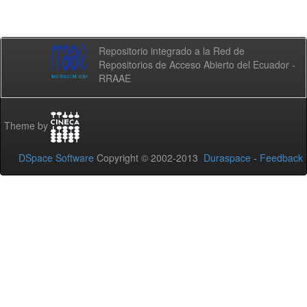
Repositorio integrado a la Red de
Repositorios de Acceso Abierto del Ecuador -
RRAAE
Theme by
DSpace Software
Copyright © 2002-2013
Duraspace
-
Feedback