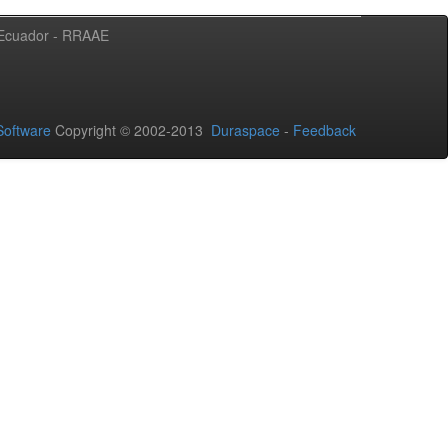
l Ecuador - RRAAE
oftware
Copyright © 2002-2013
Duraspace
-
Feedback