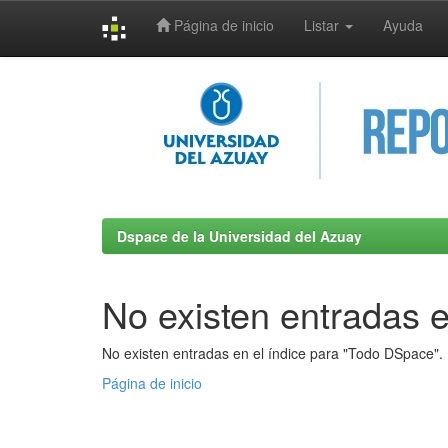
Página de inicio
Listar
Ayuda
Skip
navigation
Dspace de la Universidad del Azuay
No existen entradas e
No existen entradas en el índice para "Todo DSpace".
Página de inicio