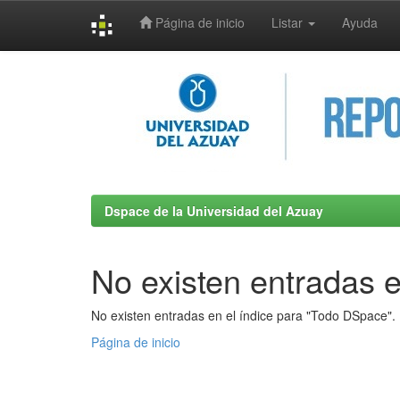
Página de inicio
Listar
Ayuda
Skip
navigation
Dspace de la Universidad del Azuay
No existen entradas e
No existen entradas en el índice para "Todo DSpace".
Página de inicio