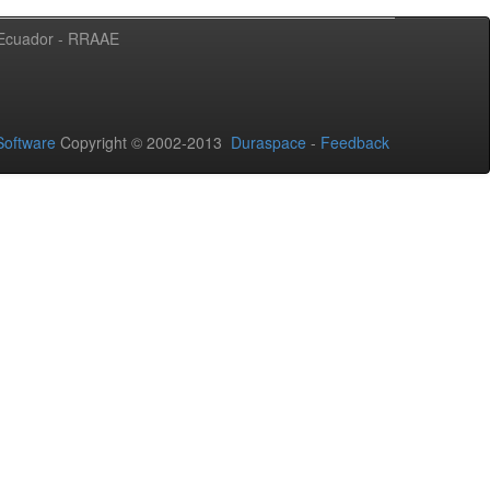
l Ecuador - RRAAE
oftware
Copyright © 2002-2013
Duraspace
-
Feedback