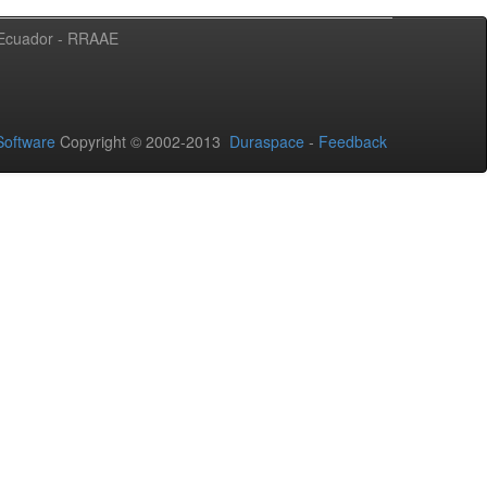
l Ecuador - RRAAE
oftware
Copyright © 2002-2013
Duraspace
-
Feedback