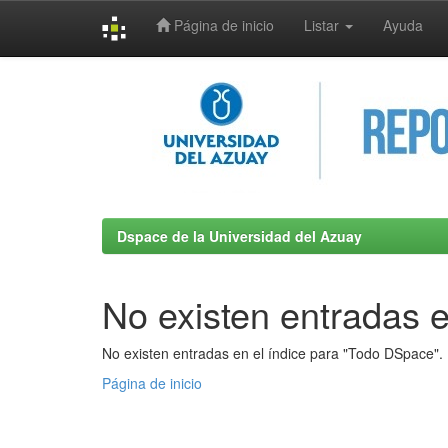
Página de inicio
Listar
Ayuda
Skip
navigation
Dspace de la Universidad del Azuay
No existen entradas e
No existen entradas en el índice para "Todo DSpace".
Página de inicio