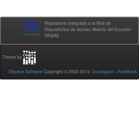
Repositorio integrado a la Red de
Repositorios de Acceso Abierto del Ecuador -
RRAAE
Theme by
DSpace Software
Copyright © 2002-2013
Duraspace
-
Feedback