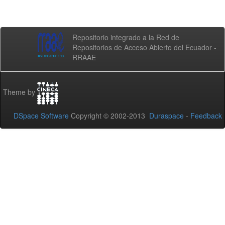
Repositorio integrado a la Red de
Repositorios de Acceso Abierto del Ecuador -
RRAAE
Theme by
DSpace Software
Copyright © 2002-2013
Duraspace
-
Feedback