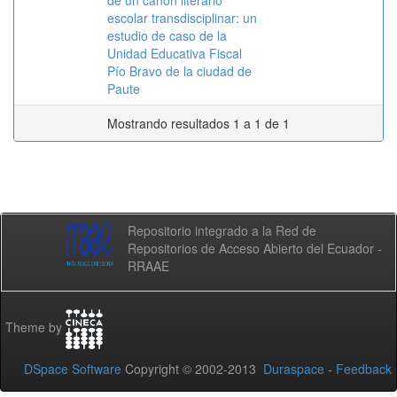
de un canon literario
escolar transdisciplinar: un
estudio de caso de la
Unidad Educativa Fiscal
Pío Bravo de la ciudad de
Paute
Mostrando resultados 1 a 1 de 1
Repositorio integrado a la Red de
Repositorios de Acceso Abierto del Ecuador -
RRAAE
Theme by
DSpace Software
Copyright © 2002-2013
Duraspace
-
Feedback