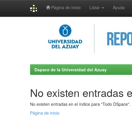
Página de inicio
Listar
Ayuda
Skip
navigation
Dspace de la Universidad del Azuay
No existen entradas e
No existen entradas en el índice para "Todo DSpace".
Página de inicio