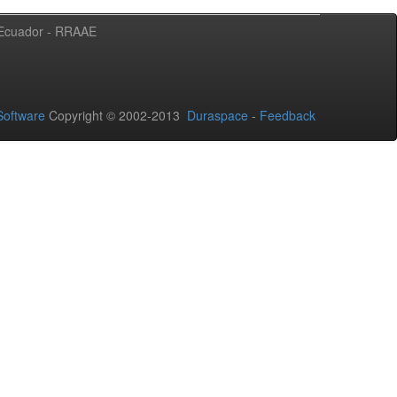
l Ecuador - RRAAE
oftware
Copyright © 2002-2013
Duraspace
-
Feedback