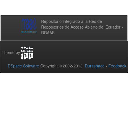
Repositorio integrado a la Red de
Repositorios de Acceso Abierto del Ecuador -
RRAAE
Theme by
DSpace Software
Copyright © 2002-2013
Duraspace
-
Feedback