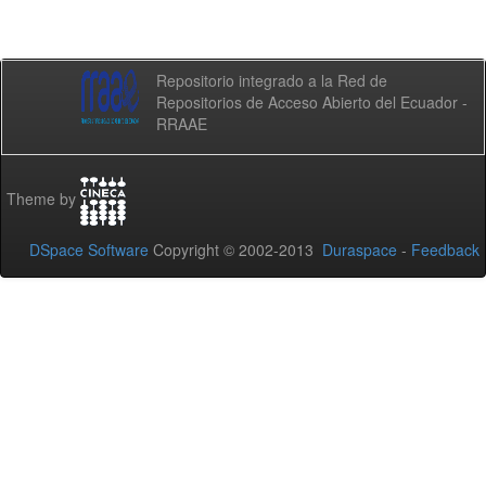
Repositorio integrado a la Red de
Repositorios de Acceso Abierto del Ecuador -
RRAAE
Theme by
DSpace Software
Copyright © 2002-2013
Duraspace
-
Feedback