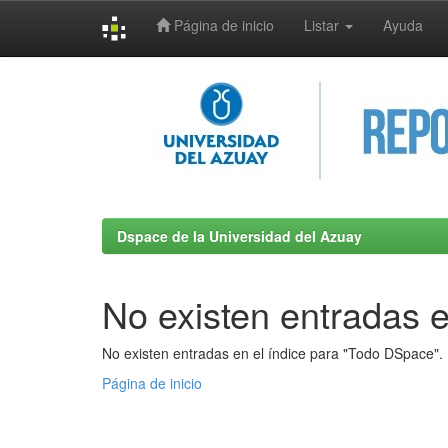
Página de inicio
Listar
Ayuda
Skip
navigation
Dspace de la Universidad del Azuay
No existen entradas e
No existen entradas en el índice para "Todo DSpace".
Página de inicio