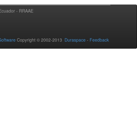
l Ecuador - RRAAE
oftware
Copyright © 2002-2013
Duraspace
-
Feedback