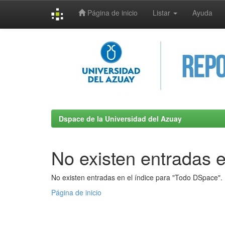
Página de inicio
Listar
Ayuda
Skip
navigation
Dspace de la Universidad del Azuay
No existen entradas e
No existen entradas en el índice para "Todo DSpace".
Página de inicio