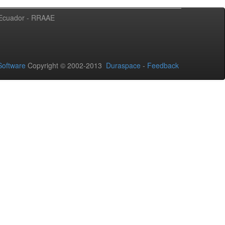
l Ecuador - RRAAE
oftware
Copyright © 2002-2013
Duraspace
-
Feedback