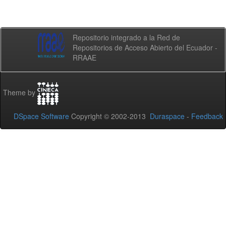
Repositorio integrado a la Red de
Repositorios de Acceso Abierto del Ecuador -
RRAAE
Theme by
DSpace Software
Copyright © 2002-2013
Duraspace
-
Feedback