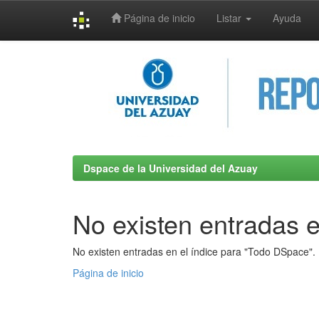
Página de inicio
Listar
Ayuda
Skip
navigation
Dspace de la Universidad del Azuay
No existen entradas e
No existen entradas en el índice para "Todo DSpace".
Página de inicio