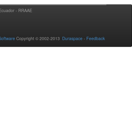
l Ecuador - RRAAE
oftware
Copyright © 2002-2013
Duraspace
-
Feedback