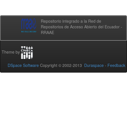
Repositorio integrado a la Red de
Repositorios de Acceso Abierto del Ecuador -
RRAAE
Theme by
DSpace Software
Copyright © 2002-2013
Duraspace
-
Feedback