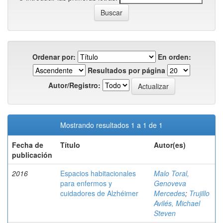
Ordenar por:
En orden:
Resultados por página
Autor/Registro:
Mostrando resultados 1 a 1 de 1
Fecha de
Título
Autor(es)
publicación
2016
Espacios habitacionales
Malo Toral,
para enfermos y
Genoveva
cuidadores de Alzhéimer
Mercedes
;
Trujillo
Avilés, Michael
Steven