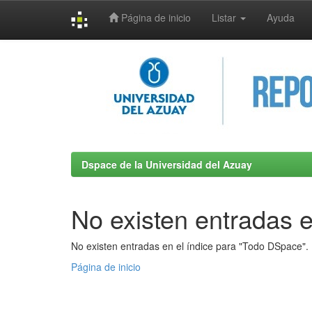
Página de inicio
Listar
Ayuda
Skip
navigation
Dspace de la Universidad del Azuay
No existen entradas e
No existen entradas en el índice para "Todo DSpace".
Página de inicio