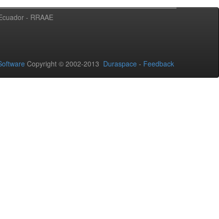
l Ecuador - RRAAE
oftware
Copyright © 2002-2013
Duraspace
-
Feedback