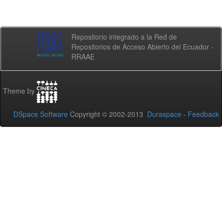
Repositorio integrado a la Red de
Repositorios de Acceso Abierto del Ecuador -
RRAAE
Theme by
DSpace Software
Copyright © 2002-2013
Duraspace
-
Feedback