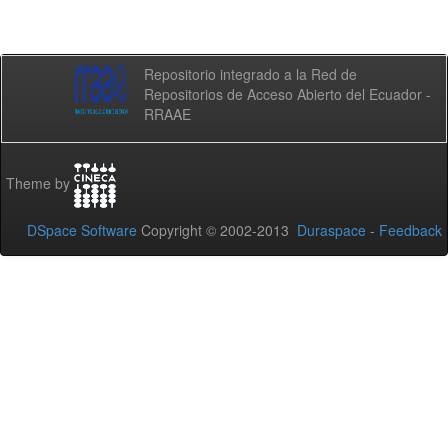
Repositorio integrado a la Red de
Repositorios de Acceso Abierto del Ecuador -
RRAAE
Theme by
DSpace Software
Copyright © 2002-2013
Duraspace
-
Feedback