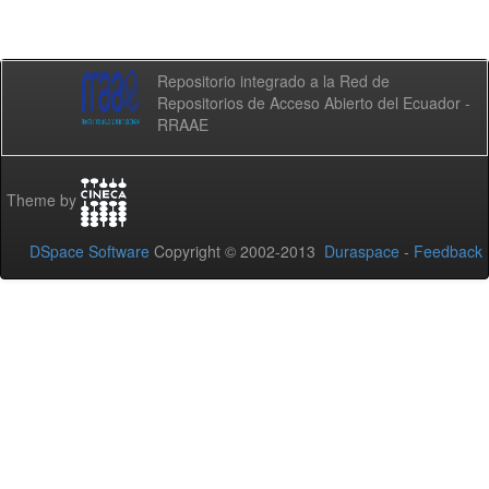
Repositorio integrado a la Red de
Repositorios de Acceso Abierto del Ecuador -
RRAAE
Theme by
DSpace Software
Copyright © 2002-2013
Duraspace
-
Feedback