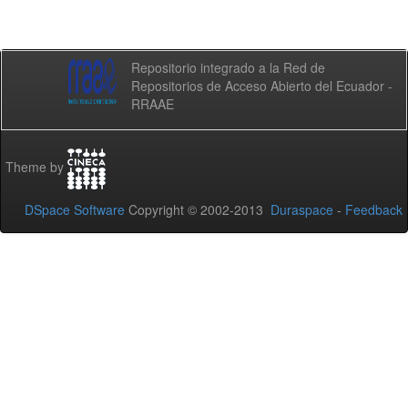
Repositorio integrado a la Red de
Repositorios de Acceso Abierto del Ecuador -
RRAAE
Theme by
DSpace Software
Copyright © 2002-2013
Duraspace
-
Feedback