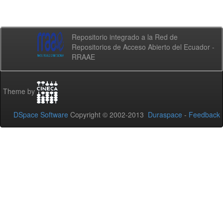
Repositorio integrado a la Red de
Repositorios de Acceso Abierto del Ecuador -
RRAAE
Theme by
DSpace Software
Copyright © 2002-2013
Duraspace
-
Feedback