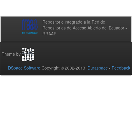
Repositorio integrado a la Red de
Repositorios de Acceso Abierto del Ecuador -
RRAAE
Theme by
DSpace Software
Copyright © 2002-2013
Duraspace
-
Feedback