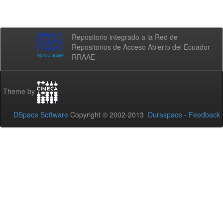
Repositorio integrado a la Red de
Repositorios de Acceso Abierto del Ecuador -
RRAAE
Theme by
DSpace Software
Copyright © 2002-2013
Duraspace
-
Feedback