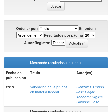
Ordenar por:
En orden:
Resultados por página
Autor/Registro:
Mostrando resultados 1 a 1 de 1
Fecha de
Título
Autor(es)
publicación
2010
Valoración de la prueba
González Argudo,
en materia laboral
José Edgar
Teodoro
;
Urgilés
Campos, José
Mostrando resultados 1 a 1 de 1