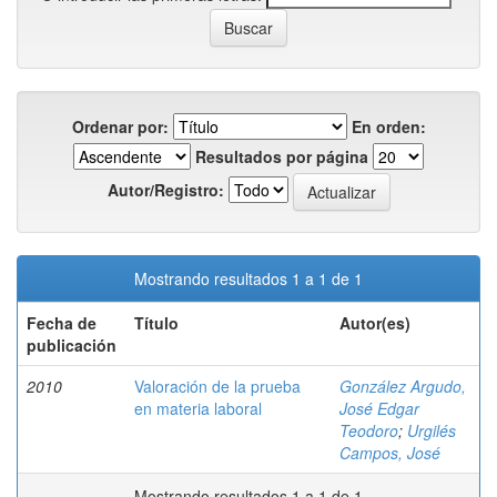
Ordenar por:
En orden:
Resultados por página
Autor/Registro:
Mostrando resultados 1 a 1 de 1
Fecha de
Título
Autor(es)
publicación
2010
Valoración de la prueba
González Argudo,
en materia laboral
José Edgar
Teodoro
;
Urgilés
Campos, José
Mostrando resultados 1 a 1 de 1