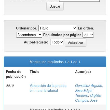
Ordenar por:
En orden:
Resultados por página
Autor/Registro:
Mostrando resultados 1 a 1 de 1
Fecha de
Título
Autor(es)
publicación
2010
Valoración de la prueba
González Argudo,
en materia laboral
José Edgar
Teodoro
;
Urgilés
Campos, José
Mostrando resultados 1 a 1 de 1