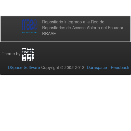
Repositorio integrado a la Red de
Repositorios de Acceso Abierto del Ecuador -
RRAAE
Theme by
DSpace Software
Copyright © 2002-2013
Duraspace
-
Feedback