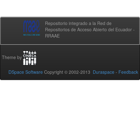
Repositorio integrado a la Red de
Repositorios de Acceso Abierto del Ecuador -
RRAAE
Theme by
DSpace Software
Copyright © 2002-2013
Duraspace
-
Feedback