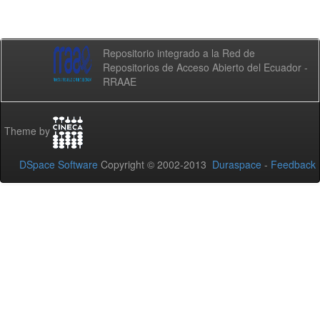
Repositorio integrado a la Red de
Repositorios de Acceso Abierto del Ecuador -
RRAAE
Theme by
DSpace Software
Copyright © 2002-2013
Duraspace
-
Feedback