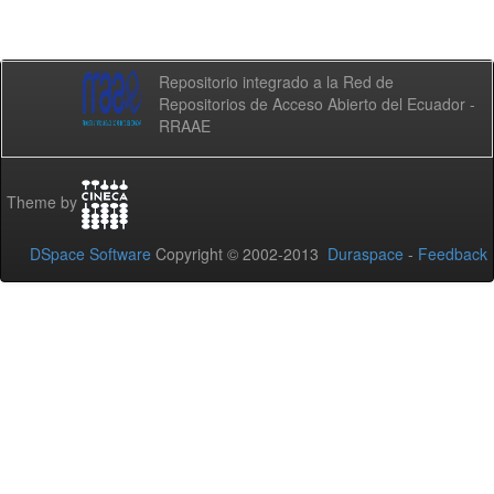
Repositorio integrado a la Red de
Repositorios de Acceso Abierto del Ecuador -
RRAAE
Theme by
DSpace Software
Copyright © 2002-2013
Duraspace
-
Feedback